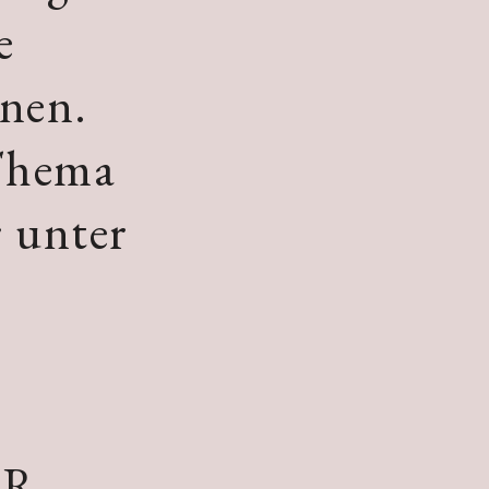
e
nnen.
Thema
 unter
ER