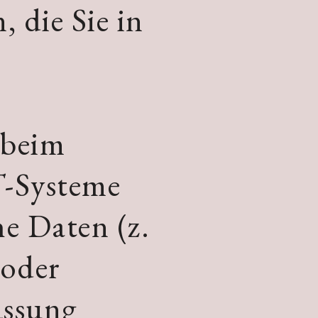
 die Sie in
 beim
T-Systeme
he Daten (z.
 oder
assung