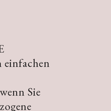
E
n einfachen
 wenn Sie
ezogene