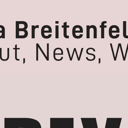
 Breitenfe
ut
,
News
,
W