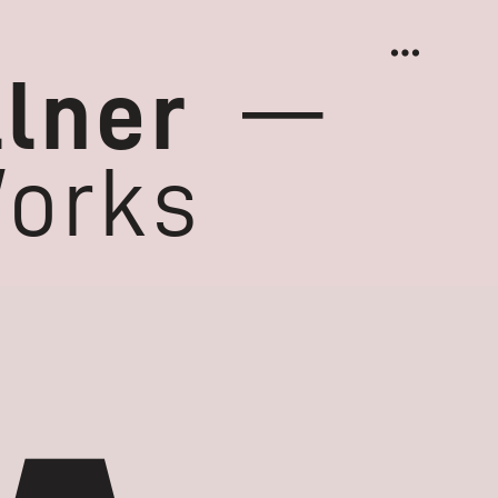
︎
llner
—
orks