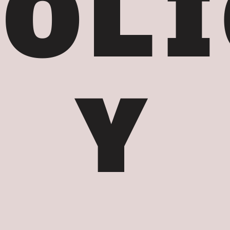
POLI
Y